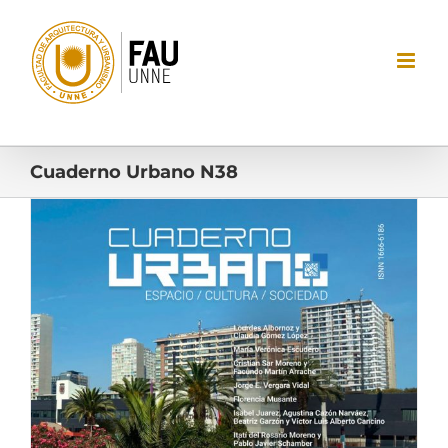
Saltar
al
contenido
Cuaderno Urbano N38