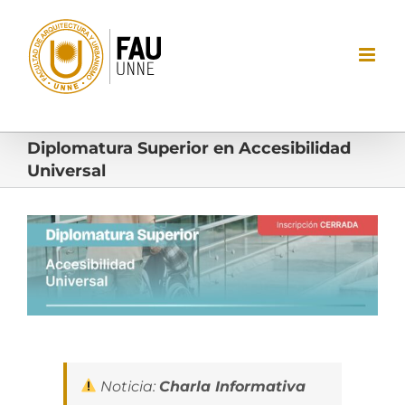
Saltar
al
contenido
Diplomatura Superior en Accesibilidad
Universal
Ver
imagen
más
grande
Noticia:
Charla Informativa