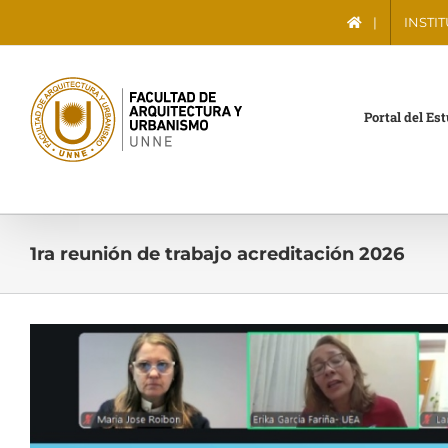
Saltar
|
INSTI
al
contenido
Portal del Es
1ra reunión de trabajo acreditación 2026
Ver
imagen
más
grande