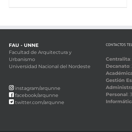
CONTACTOS TE
FAU - UNNE
Facultad de Arquitectura y
Centralita
Urbanismo
Decanato
:
Universidad Nacional del Nordeste
Académic
Gestión Es
Administra
instagram/arqunne
Personal
:
facebook/arqunne
Informátic
twitter.com/arqunne