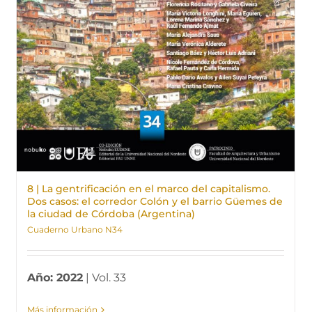
8 | La gentrificación en el marco del capitalismo.
Dos casos: el corredor Colón y el barrio Güemes de
la ciudad de Córdoba (Argentina)
Cuaderno Urbano N34
Año: 2022
| Vol. 33
Más información