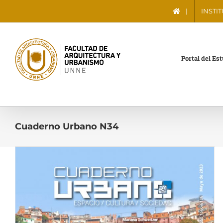
Saltar
|
INSTI
al
contenido
Portal del Es
Cuaderno Urbano N34