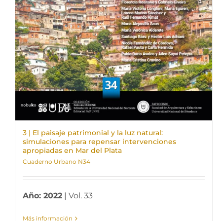
3 | El paisaje patrimonial y la luz natural:
simulaciones para repensar intervenciones
apropiadas en Mar del Plata
Cuaderno Urbano N34
Año: 2022
| Vol. 33
Más información