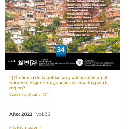
1 | Dinámica de la población y del empleo en el
Nordeste Argentino. ¿Nuevos escenarios para la
región?
Cuaderno Urbano N34
Año: 2022
| Vol. 33
Más información