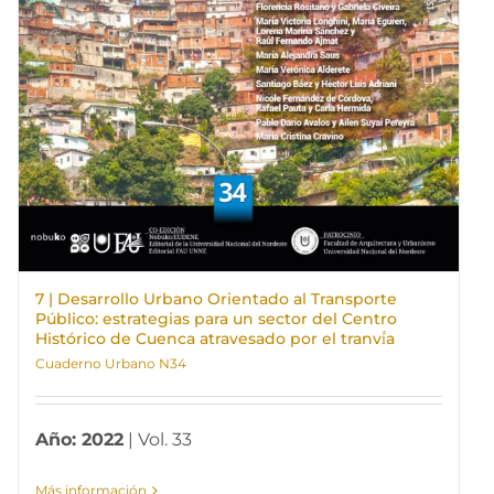
7 | Desarrollo Urbano Orientado al Transporte
Público: estrategias para un sector del Centro
Histórico de Cuenca atravesado por el tranví́a
Cuaderno Urbano N34
Año: 2022
| Vol. 33
Más información