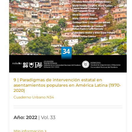
9 | Paradigmas de intervención estatal en
asentamientos populares en América Latina (1970-
2020)
Cuaderno Urbano N34
Año: 2022
| Vol. 33
Más información