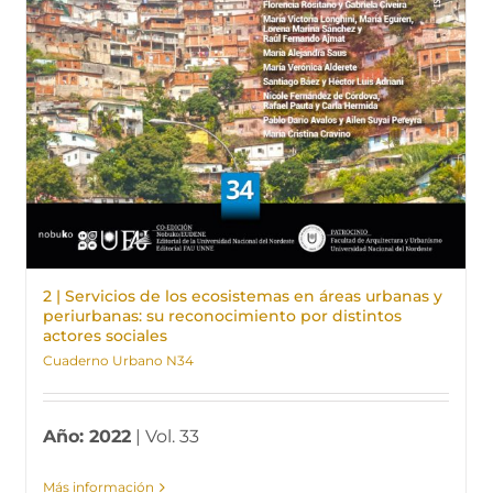
2 | Servicios de los ecosistemas en áreas urbanas y
periurbanas: su reconocimiento por distintos
actores sociales
Cuaderno Urbano N34
Año: 2022
| Vol. 33
Más información