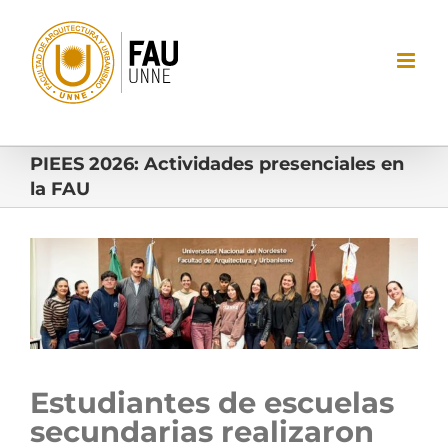
Saltar
al
contenido
PIEES 2026: Actividades presenciales en
la FAU
Ver
imagen
más
grande
Estudiantes de escuelas
secundarias realizaron