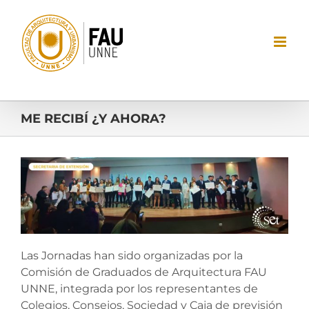
Saltar
al
contenido
ME RECIBÍ ¿Y AHORA?
Ver
imagen
más
grande
Las Jornadas han sido organizadas por la
Comisión de Graduados de Arquitectura FAU
UNNE, integrada por los representantes de
Colegios, Consejos, Sociedad y Caja de previsión