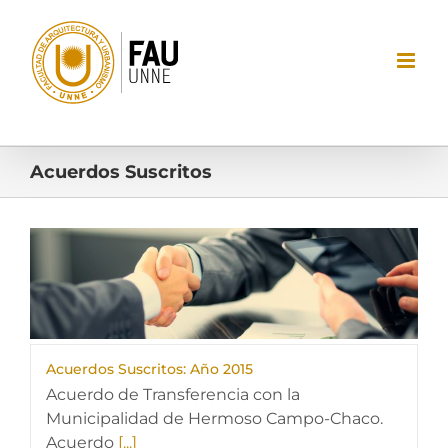
Saltar
al
contenido
Acuerdos Suscritos
Ver
imagen
más
grande
Acuerdos Suscritos: Año 2015
Acuerdo de Transferencia con la
Municipalidad de Hermoso Campo-Chaco.
Acuerdo
[...]