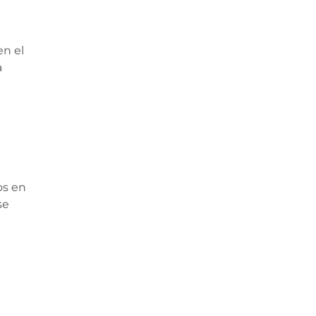
en el
a
os en
se