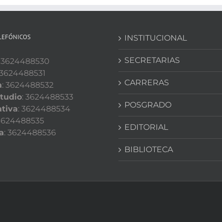
LEFÓNICOS
INSTITUCIONAL
SECRETARIAS
: 3624488530
 3624488531
CARRERAS
a
: 3624488532
tudio
: 3624488533
POSGRADO
tiva
: 3624488534
 3624488535
EDITORIAL
a
: 3624488536
BIBLIOTECA