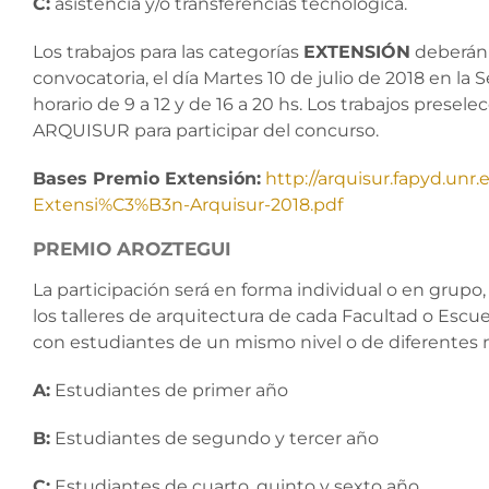
C:
asistencia y/o transferencias tecnológica.
Los trabajos para las categorías
EXTENSIÓN
deberán 
convocatoria, el día Martes 10 de julio de 2018 en la
horario de 9 a 12 y de 16 a 20 hs. Los trabajos presele
ARQUISUR para participar del concurso.
Bases Premio Extensión:
http://arquisur.fapyd.un
Extensi%C3%B3n-Arquisur-2018.pdf
PREMIO AROZTEGUI
La participación será en forma individual o en grupo, 
los talleres de arquitectura de cada Facultad o Esc
con estudiantes de un mismo nivel o de diferentes ni
A:
Estudiantes de primer año
B:
Estudiantes de segundo y tercer año
C:
Estudiantes de cuarto, quinto y sexto año