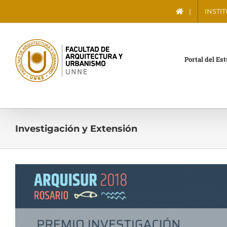
Saltar
|
INSTI
al
contenido
Portal del Es
Investigación y Extensión
Ver
imagen
más
grande