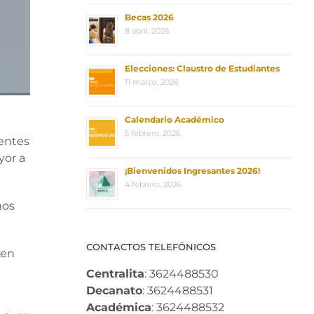
Becas 2026
8 abril, 2026
Elecciones: Claustro de Estudiantes
11 marzo, 2026
Calendario Académico
5 febrero, 2026
centes
yor a
¡Bienvenidos Ingresantes 2026!
4 febrero, 2026
nos
CONTACTOS TELEFÓNICOS
 en
Centralita
: 3624488530
Decanato
: 3624488531
Académica
: 3624488532