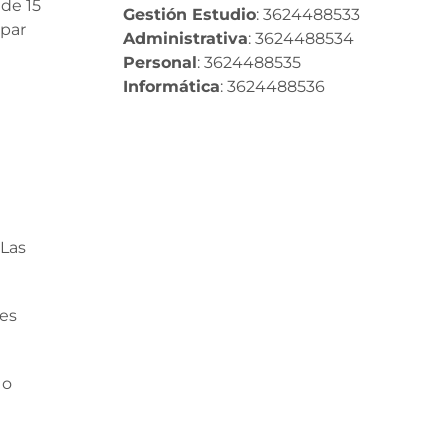
 de 15
Gestión Estudio
: 3624488533
ipar
Administrativa
: 3624488534
Personal
: 3624488535
Informática
: 3624488536
.Las
res
 o