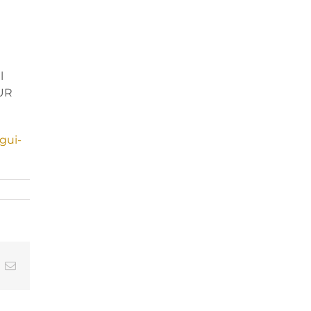
l
SUR
gui-
In
nterest
Correo
electrónico