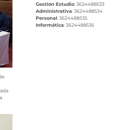
Gestión Estudio
: 3624488533
Administrativa
: 3624488534
Personal
: 3624488535
Informática
: 3624488536
de
nada
la