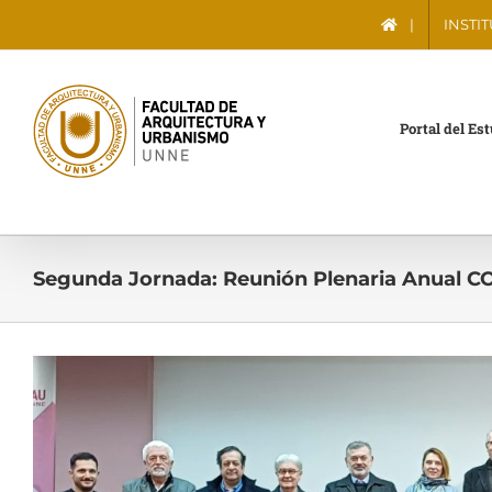
Saltar
|
INSTI
al
contenido
Portal del Es
Segunda Jornada: Reunión Plenaria Anual 
Ver
imagen
más
grande