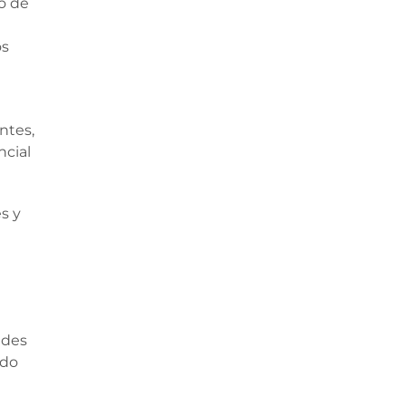
jo de
os
ntes,
ncial
s y
ades
ndo