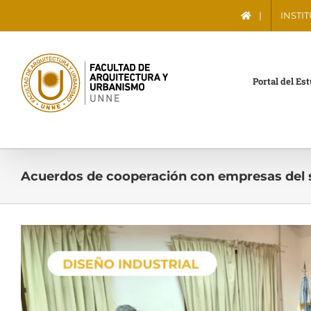
Saltar
|
INSTI
al
contenido
Portal del Es
Acuerdos de cooperación con empresas del 
Ver
imagen
más
grande