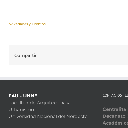
Novedades y Eventos
Compartir:
CONTACTOS TE
FAU - UNNE
Facultad de Arquitectura y
Centralita
Urbanismo
Decanato
:
Universidad Nacional del Nordeste
Académic