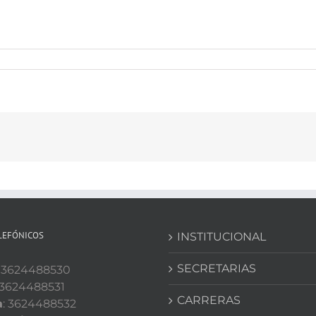
LEFÓNICOS
INSTITUCIONAL
SECRETARIAS
: 3624488530
 3624488531
CARRERAS
a
: 3624488532