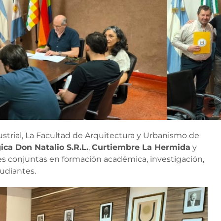
strial, La Facultad de Arquitectura y Urbanismo de
ica Don Natalio S.R.L.
,
Curtiembre La Hermida
y
nes conjuntas en formación académica, investigación,
tudiantes.