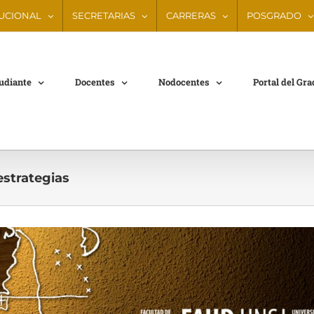
TUCIONAL
SECRETARIAS
CARRERAS
POSGRADO
tudiante
Docentes
Nodocentes
Portal del Gr
estrategias