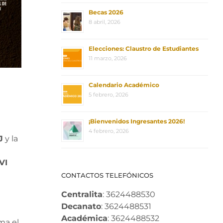
Becas 2026
8 abril, 2026
Elecciones: Claustro de Estudiantes
11 marzo, 2026
Calendario Académico
5 febrero, 2026
¡Bienvenidos Ingresantes 2026!
4 febrero, 2026
J
y la
VI
CONTACTOS TELEFÓNICOS
Centralita
: 3624488530
Decanato
: 3624488531
Académica
: 3624488532
ma el