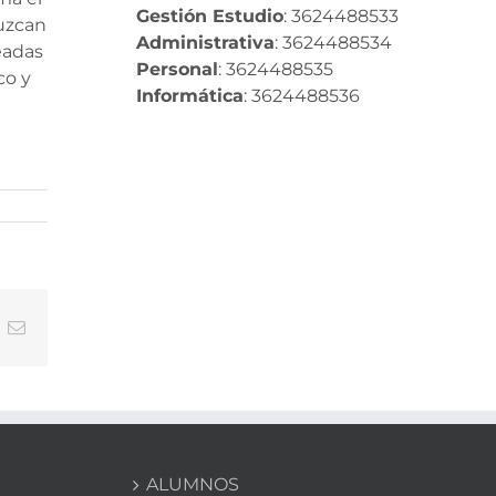
Gestión Estudio
: 3624488533
uzcan
Administrativa
: 3624488534
eadas
Personal
: 3624488535
co y
Informática
: 3624488536
In
nterest
Correo
electrónico
ALUMNOS