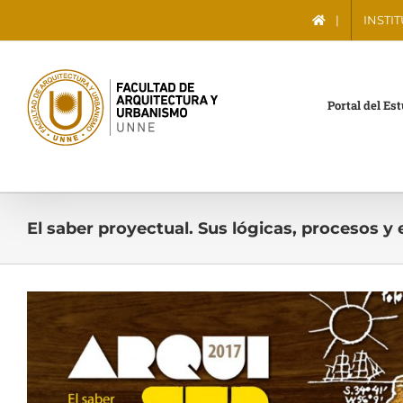
Saltar
|
INSTI
al
contenido
Portal del Es
El saber proyectual. Sus lógicas, procesos y 
Ver
imagen
más
grande