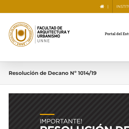
Saltar
|
INSTI
al
contenido
Portal del Es
Resolución de Decano Nº 1014/19
Ver
imagen
más
grande