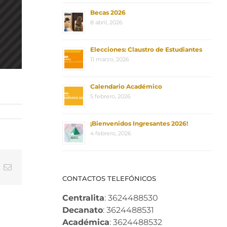
Becas 2026
8 abril, 2026
Elecciones: Claustro de Estudiantes
11 marzo, 2026
Calendario Académico
5 febrero, 2026
¡Bienvenidos Ingresantes 2026!
4 febrero, 2026
In
nterest
Correo
electrónico
CONTACTOS TELEFÓNICOS
Centralita
: 3624488530
Decanato
: 3624488531
Académica
: 3624488532