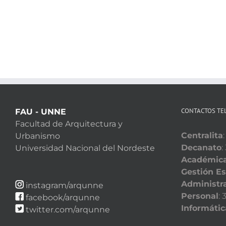
CONTACTOS TE
FAU - UNNE
Facultad de Arquitectura y
Centralita
Urbanismo
Decanato
:
Universidad Nacional del Nordeste
Académic
Gestión Es
Administra
instagram/arqunne
Personal
:
facebook/arqunne
Informátic
twitter.com/arqunne