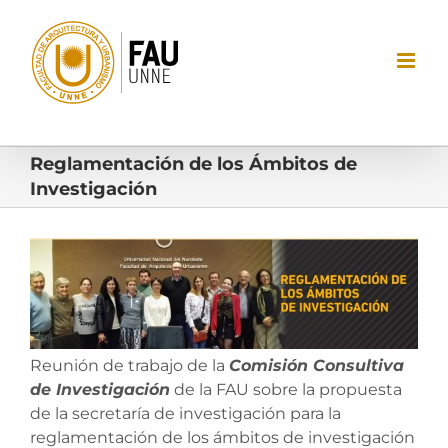
Saltar
al
contenido
Reglamentación de los Ámbitos de
Investigación
Ver
imagen
más
grande
Reunión de trabajo de la
Comisión Consultiva
de Investigación
de la FAU sobre la propuesta
de la secretaría de investigación para la
reglamentación de los ámbitos de investigación