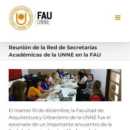
Saltar
al
contenido
Reunión de la Red de Secretarías
Académicas de la UNNE en la FAU
Ver
imagen
más
grande
El martes 10 de diciembre, la Facultad de
Arquitectura y Urbanismo de la UNNE fue el
escenario de un importante encuentro de la