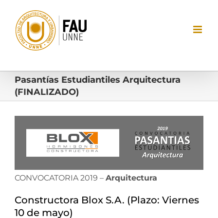
Saltar
al
contenido
Pasantías Estudiantiles Arquitectura
(FINALIZADO)
Ver
imagen
más
grande
CONVOCATORIA 2019 –
Arquitectura
Constructora Blox S.A. (Plazo: Viernes
10 de mayo)