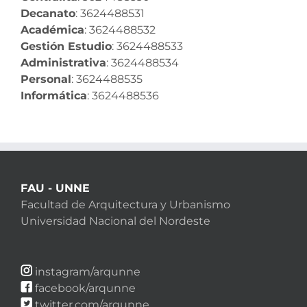
Decanato
: 3624488531
Académica
: 3624488532
Gestión Estudio
: 3624488533
Administrativa
: 3624488534
Personal
: 3624488535
Informática
: 3624488536
FAU - UNNE
Facultad de Arquitectura y Urbanismo
Universidad Nacional del Nordeste
instagram/arqunne
facebook/arqunne
twitter.com/arqunne