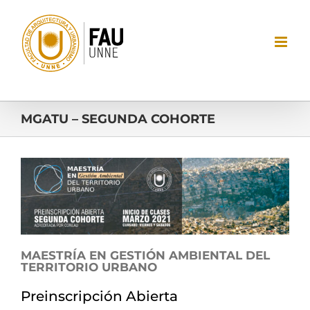
Saltar
al
contenido
MGATU – SEGUNDA COHORTE
Ver
imagen
más
grande
MAESTRÍA EN GESTIÓN AMBIENTAL DEL
TERRITORIO URBANO
Preinscripción Abierta