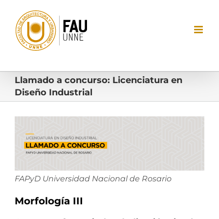
Saltar
al
contenido
Llamado a concurso: Licenciatura en
Diseño Industrial
Ver
imagen
más
grande
FAPyD Universidad Nacional de Rosario
Morfología III