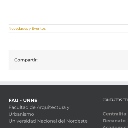
Novedades y Eventos
Compartir:
CONTACTOS TE
FAU - UNNE
Facultad de Arquitectura y
Centralita
Urbanismo
Decanato
:
Universidad Nacional del Nordeste
Académic