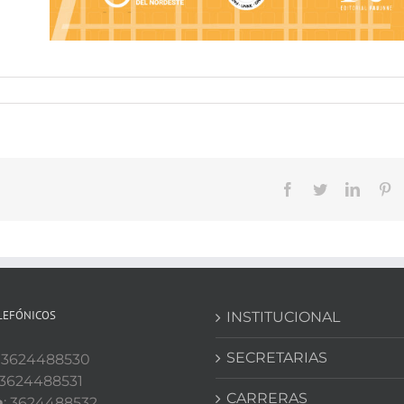
Facebook
Twitter
Linked
Pi
LEFÓNICOS
INSTITUCIONAL
SECRETARIAS
: 3624488530
 3624488531
CARRERAS
a
: 3624488532