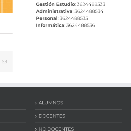
Gestión Estudio
: 3624488533
Administrativa
: 3624488534
Personal
: 3624488535
Informática
: 3624488536
In
nterest
Correo
electrónico
ALUMNOS
DOCENTES
NO DOCENTES