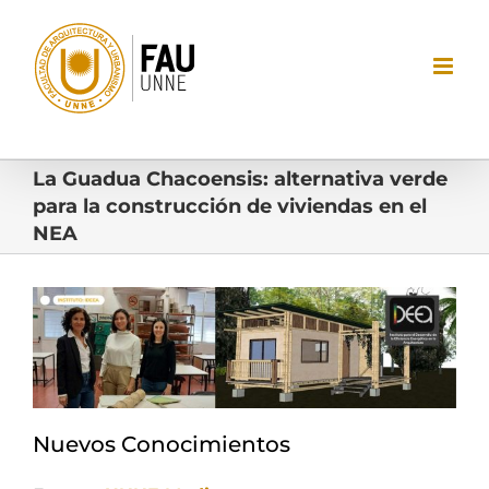
Saltar
al
contenido
La Guadua Chacoensis: alternativa verde
para la construcción de viviendas en el
NEA
Ver
imagen
más
grande
Nuevos Conocimientos