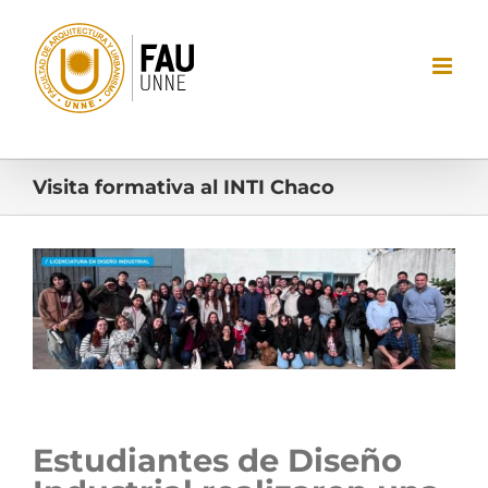
Saltar
al
contenido
Visita formativa al INTI Chaco
Ver
imagen
más
grande
Estudiantes de Diseño