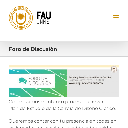
Saltar
al
contenido
Foro de Discusión
Ver
imagen
más
grande
Comenzamos el intenso proceso de rever el
Plan de Estudio de la Carrera de Diseño Gráfico.
Queremos contar con tu presencia en todas en
las jornadas de trabajo que están establecidas.