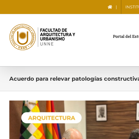
Saltar
|
INSTI
al
contenido
Portal del Es
Acuerdo para relevar patologías constructiv
Ver
imagen
más
grande