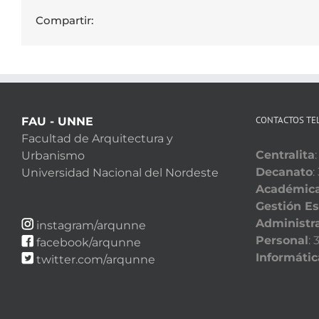
Compartir:
CONTACTOS TE
FAU - UNNE
Facultad de Arquitectura y
Centralita
Urbanismo
Decanato
:
Universidad Nacional del Nordeste
Académic
Gestión Es
Administra
instagram/arqunne
Personal
:
facebook/arqunne
Informátic
twitter.com/arqunne