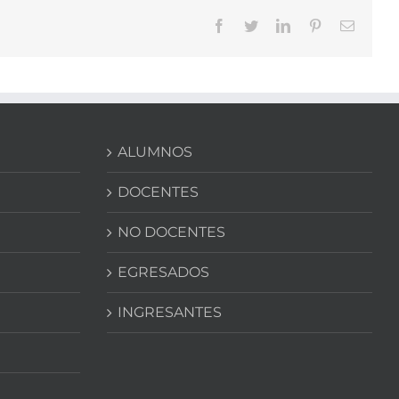
Facebook
Twitter
LinkedIn
Pinterest
Correo
electrón
ALUMNOS
DOCENTES
NO DOCENTES
EGRESADOS
INGRESANTES