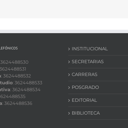
LEFÓNICOS
INSTITUCIONAL
SECRETARIAS
: 3624488530
 3624488531
CARRERAS
a
: 3624488532
tudio
: 3624488533
POSGRADO
tiva
: 3624488534
 3624488535
EDITORIAL
a
: 3624488536
BIBLIOTECA