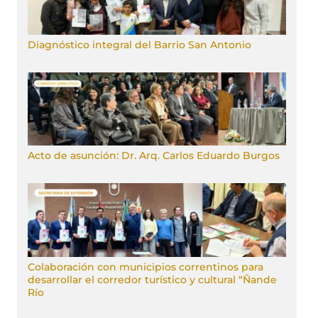
Diagnóstico integral del Barrio San Antonio
Acto de asunción: Dr. Arq. Carlos Eduardo Burgos
Colaboración con municipios correntinos para
desarrollar el corredor turístico y cultural “Ñande
Río