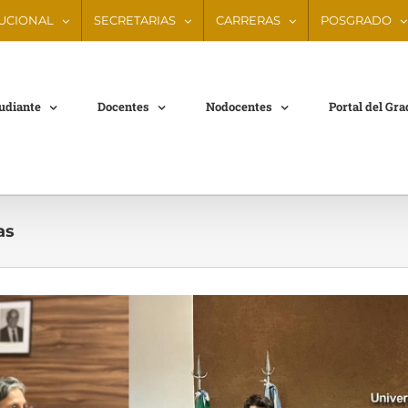
TUCIONAL
SECRETARIAS
CARRERAS
POSGRADO
tudiante
Docentes
Nodocentes
Portal del Gr
as