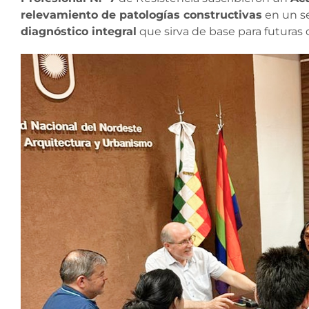
relevamiento de patologías constructivas
en un se
diagnóstico integral
que sirva de base para futuras 