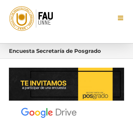
Saltar
al
contenido
Encuesta Secretaría de Posgrado
Ver
imagen
más
grande