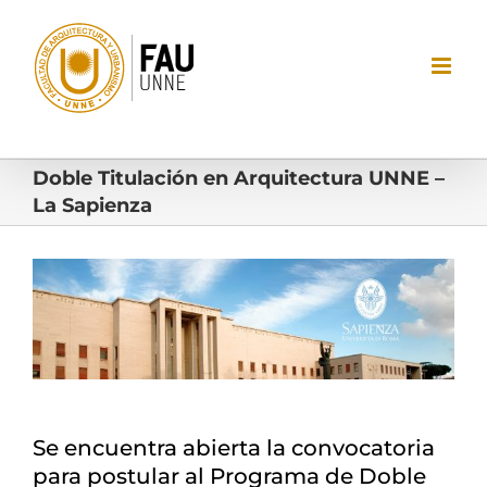
Saltar
al
contenido
Doble Titulación en Arquitectura UNNE –
La Sapienza
Ver
imagen
más
grande
Se encuentra abierta la convocatoria
para postular al Programa de Doble