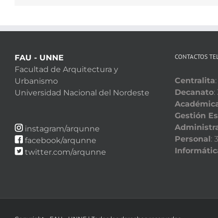
CONTACTOS TE
FAU - UNNE
Facultad de Arquitectura y
Centralita
Urbanismo
Decanato
:
Universidad Nacional del Nordeste
Académic
Gestión Es
Administra
instagram/arqunne
Personal
:
facebook/arqunne
Informátic
twitter.com/arqunne