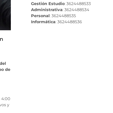
Gestión Estudio
: 3624488533
Administrativa
: 3624488534
Personal
: 3624488535
Informática
: 3624488536
ón
del
po de
s 4:00
vos y