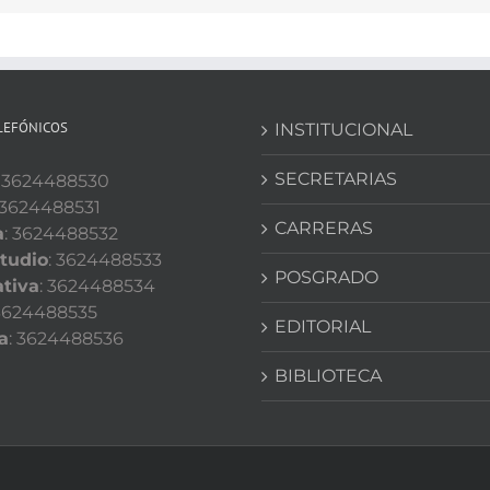
LEFÓNICOS
INSTITUCIONAL
SECRETARIAS
: 3624488530
 3624488531
CARRERAS
a
: 3624488532
tudio
: 3624488533
POSGRADO
tiva
: 3624488534
 3624488535
EDITORIAL
a
: 3624488536
BIBLIOTECA