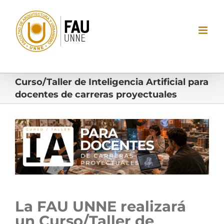
Saltar
al
contenido
Curso/Taller de Inteligencia Artificial para
docentes de carreras proyectuales
Ver
imagen
más
grande
La FAU UNNE realizará
un Curso/Taller de