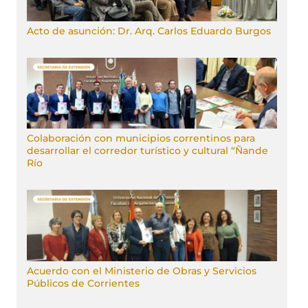
Acto de asunción: Dr. Arq. Carlos Eduardo Burgos
Colaboración con municipios correntinos para
desarrollar el corredor turístico y cultural “Ñande
Río
Acuerdo con el Ministerio de Obras y Servicios
Públicos de Corrientes