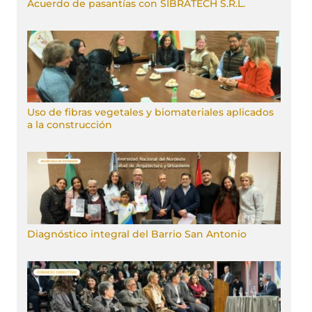
Acuerdo de pasantías con SIBRATECH S.R.L.
Uso de fibras vegetales y biomateriales aplicados
a la construcción
Diagnóstico integral del Barrio San Antonio