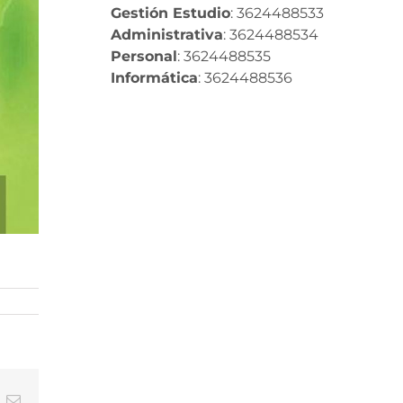
Gestión Estudio
: 3624488533
Administrativa
: 3624488534
Personal
: 3624488535
Informática
: 3624488536
In
nterest
Correo