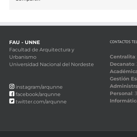
CONTACTOS TE
FAU - UNNE
Facultad de Arquitectura y
Centralita
Urbanismo
Decanato
:
Universidad Nacional del Nordeste
Académic
Gestión Es
Administra
instagram/arqunne
Personal
:
facebook/arqunne
Informátic
twitter.com/arqunne