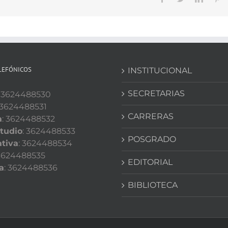
LEFÓNICOS
INSTITUCIONAL
SECRETARIAS
: 3624488530
 3624488531
CARRERAS
a
: 3624488532
tudio
: 3624488533
POSGRADO
tiva
: 3624488534
 3624488535
EDITORIAL
a
: 3624488536
BIBLIOTECA