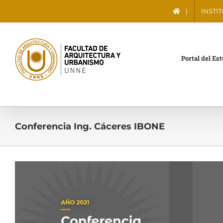
Saltar
|
INSTI
al
contenido
Portal del Es
Conferencia Ing. Cáceres IBONE
Ver
imagen
más
grande