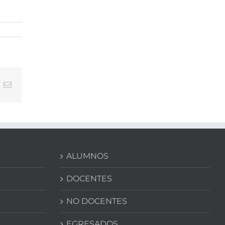
In
nterest
Correo
electrónico
ALUMNOS
DOCENTES
NO DOCENTES
EGRESADOS