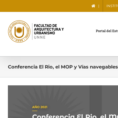
Saltar
|
INSTI
al
contenido
Portal del Es
Conferencia El Rio, el MOP y Vías navegables
Ver
imagen
más
grande