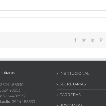
Facebook
Twitter
Linked
Pi
LEFÓNICOS
INSTITUCIONAL
SECRETARIAS
: 3624488530
 3624488531
CARRERAS
a
: 3624488532
tudio
: 3624488533
POSGRADO