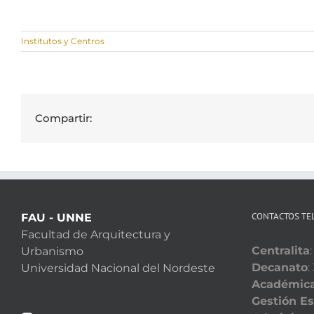
Institutos y Centros
Compartir:
CONTACTOS TE
FAU - UNNE
Facultad de Arquitectura y
Centralita
Urbanismo
Decanato
:
Universidad Nacional del Nordeste
Académic
Gestión Es