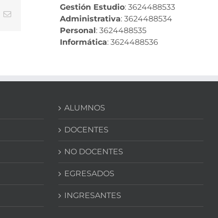
Gestión Estudio
: 3624488533
In
nterest
Correo
Administrativa
: 3624488534
electrónico
Personal
: 3624488535
Informática
: 3624488536
ALUMNOS
DOCENTES
NO DOCENTES
EGRESADOS
INGRESANTES