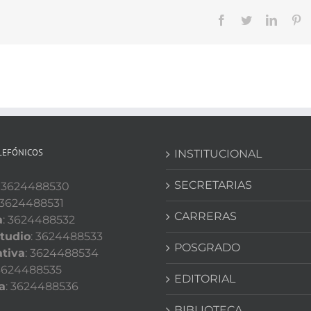
Facebook
Twitter
Linked
Pi
LEFÓNICOS
INSTITUCIONAL
SECRETARIAS
: 3624488530
 3624488531
CARRERAS
a
: 3624488532
tudio
: 3624488533
POSGRADO
tiva
: 3624488534
 3624488535
EDITORIAL
a
: 3624488536
BIBLIOTECA