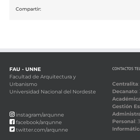
Compartir:
CONTACTOS TE
FAU - UNNE
Facultad de Arquitectura y
Centralita
Urbanismo
Decanato
:
Universidad Nacional del Nordeste
Académic
Gestión Es
Administra
instagram/arqunne
Personal
:
facebook/arqunne
Informátic
twitter.com/arqunne