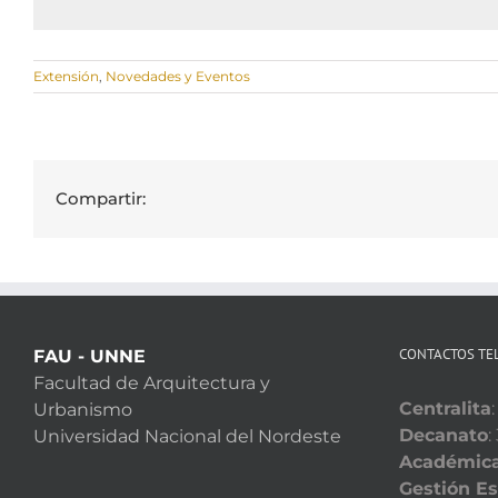
Extensión
,
Novedades y Eventos
Compartir:
CONTACTOS TE
FAU - UNNE
Facultad de Arquitectura y
Centralita
Urbanismo
Decanato
:
Universidad Nacional del Nordeste
Académic
Gestión Es