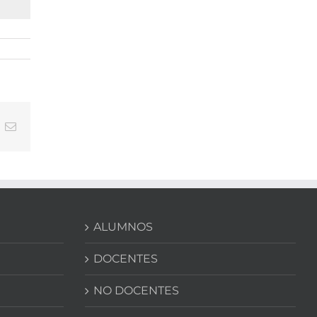
In
nterest
Correo
electrónico
ALUMNOS
DOCENTES
NO DOCENTES