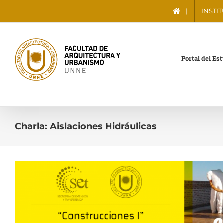
Saltar
|
INSTI
al
contenido
Portal del Es
Charla: Aislaciones Hidráulicas
Ver
imagen
más
grande