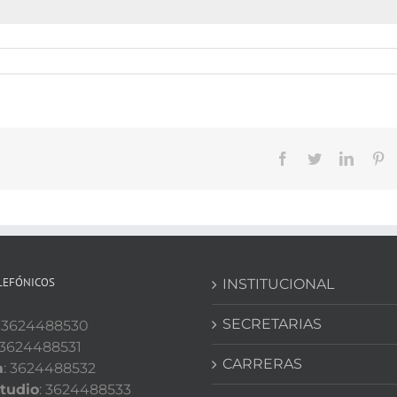
Facebook
Twitter
Linked
Pi
LEFÓNICOS
INSTITUCIONAL
SECRETARIAS
: 3624488530
 3624488531
CARRERAS
a
: 3624488532
tudio
: 3624488533