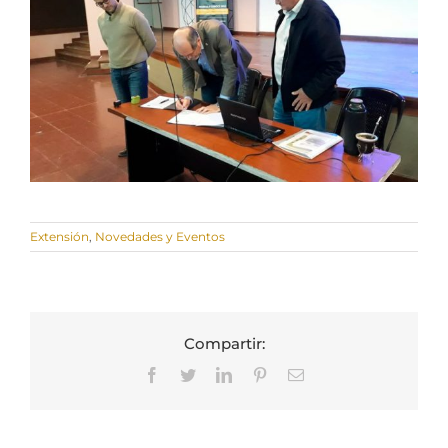
Extensión
,
Novedades y Eventos
Compartir:
Facebook
Twitter
LinkedIn
Pinterest
Correo
electrónico