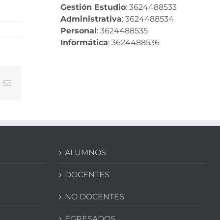
Gestión Estudio
: 3624488533
Administrativa
: 3624488534
Personal
: 3624488535
Informática
: 3624488536
In
nterest
Correo
electrónico
ALUMNOS
DOCENTES
NO DOCENTES
EGRESADOS