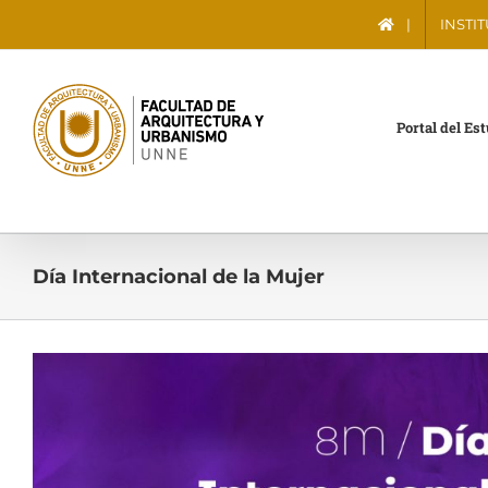
Saltar
|
INSTI
al
contenido
Portal del Es
Día Internacional de la Mujer
Ver
imagen
más
grande