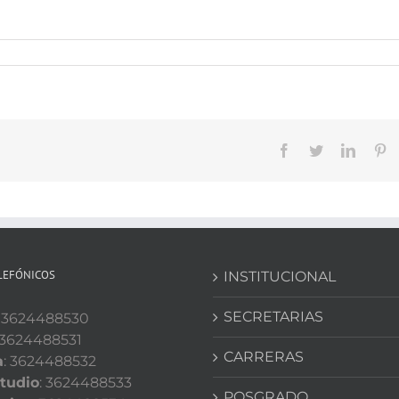
Facebook
Twitter
Linked
Pi
LEFÓNICOS
INSTITUCIONAL
SECRETARIAS
: 3624488530
 3624488531
CARRERAS
a
: 3624488532
tudio
: 3624488533
POSGRADO