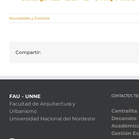
Novedades y Eventos
Compartir:
CONTACTOS TE
FAU - UNNE
Facultad de Arquitectura y
Centralita
Urbanismo
Decanato
:
Universidad Nacional del Nordeste
Académic
Gestión Es