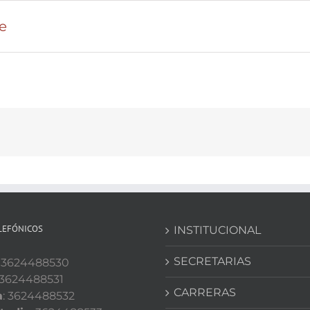
e
LEFÓNICOS
INSTITUCIONAL
SECRETARIAS
: 3624488530
 3624488531
CARRERAS
a
: 3624488532