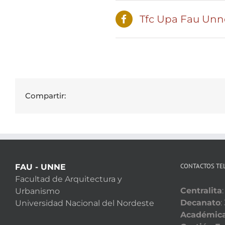
Tfc Upa Fau Unn
Compartir:
CONTACTOS TE
FAU - UNNE
Facultad de Arquitectura y
Centralita
Urbanismo
Decanato
:
Universidad Nacional del Nordeste
Académic