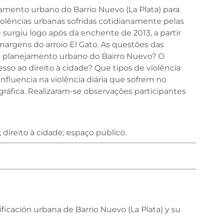
jamento urbano do Barrio Nuevo (La Plata) para
iolências urbanas sofridas cotidianamente pelas
 surgiu logo após da enchente de 2013, a partir
argens do arroio El Gato. As questões das
o planejamento urbano do Bairro Nuevo? O
esso ao direito à cidade? Que tipos de violência
luencia na violência diária que sofrem no
gráfica. Realizaram-se observações participantes
direito à cidade; espaço público.
nificación urbana de Barrio Nuevo (La Plata) y su