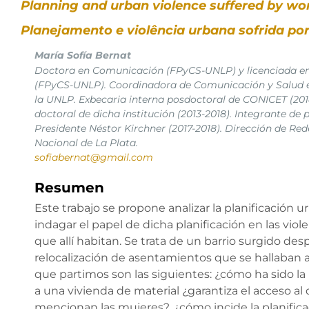
Planning and urban violence suffered by wo
Planejamento e violência urbana sofrida por
María Sofía Bernat
Doctora en Comunicación (FPyCS-UNLP) y licenciada en
(FPyCS-UNLP). Coordinadora de Comunicación y Salud en 
la UNLP. Exbecaria interna posdoctoral de CONICET (201
doctoral de dicha institución (2013-2018). Integrante de 
Presidente Néstor Kirchner (2017-2018). Dirección de Red
Nacional de La Plata.
sofiabernat@gmail.com
Resumen
Este trabajo se propone analizar la planificación 
indagar el papel de dicha planificación en las vio
que allí habitan. Se trata de un barrio surgido des
relocalización de asentamientos que se hallaban a 
que partimos son las siguientes: ¿cómo ha sido la 
a una vivienda de material ¿garantiza el acceso al 
mencionan las mujeres?, ¿cómo incide la planifica