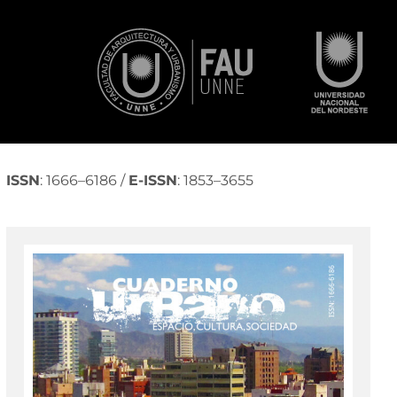
ISSN
: 1666–6186 /
E-ISSN
: 1853–3655