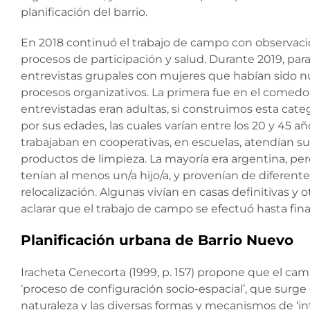
planificación del barrio.
En 2018 continuó el trabajo de campo con observacio
procesos de participación y salud. Durante 2019, par
entrevistas grupales con mujeres que habían sido nu
procesos organizativos. La primera fue en el comedor
entrevistadas eran adultas, si construimos esta cate
por sus edades, las cuales varían entre los 20 y 45 
trabajaban en cooperativas, en escuelas, atendían s
productos de limpieza. La mayoría era argentina, pe
tenían al menos un/a hijo/a, y provenían de diferen
relocalización. Algunas vivían en casas definitivas y 
aclarar que el trabajo de campo se efectuó hasta fin
Planificación urbana de Barrio Nuevo
Iracheta Cenecorta (1999, p. 157) propone que el cam
‘proceso de configuración socio-espacial’, que surge 
naturaleza y las diversas formas y mecanismos de ‘in