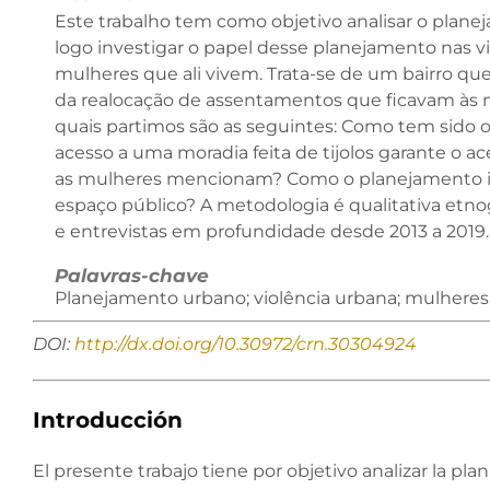
Este trabalho tem como objetivo analisar o plane
logo investigar o papel desse planejamento nas v
mulheres que ali vivem. Trata-se de um bairro que
da realocação de assentamentos que ficavam às m
quais partimos são as seguintes: Como tem sido 
acesso a uma moradia feita de tijolos garante o ac
as mulheres mencionam? Como o planejamento inf
espaço público? A metodologia é qualitativa etno
e entrevistas em profundidade desde 2013 a 2019.
Palavras-chave
Planejamento urbano; violência urbana; mulheres; 
DOI:
http://dx.doi.org/10.30972/crn.30304924
Introducción
El presente trabajo tiene por objetivo analizar la pla