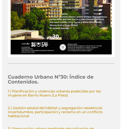
Cuaderno Urbano Nº30:
Índice de
Contenidos.
1 | Planificación y violencias urbanas padecidas por las
mujeres en Barrio Nuevo (La Plata)
2 | Gestión estatal del hábitat y segregación residencial.
Incertidumbre, participación y reclamo en un conflicto
habitacional
3 | Renovación urbana mediante relocalización de