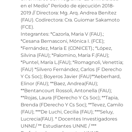
en el Medio” Período de ejecución 2018-
2019 // Directora: Mg. Arq. Andrea Benítez
(FAU). Codirectora: Cra. Guiomar Sakamoto
(FCE).
Integrantes: *Cazorla, Maria V (FAU).;
*Cesana Bernasconi, Mónica I. (FCE);
*Fernández, María E (CONICET).; *López,
Silvina (FAU); *Palomino, María F.(FAU);
*Puntel, María L.(FAU); *Romagnoli, Venettia;
(FAU) *Silvero Fernández, Carlos (F Derecho
Y Cs Soc); Boyeros Javier (FAU)**Aeberhard,
Elinor (FAU); **Baez, Andrea(FAU);
**Bentancourt Rossoli, Antonella (FAU);
**Rojas, Laura (FDerecho Y Cs Soc); **Tapia,
Brenda (FDerecho Y Cs Soc); **Tevez, Camilo
(FAU); ***De Luchi, Cecilia (FAU); ***Seluy,
Lucrecia(FAU). * Docentes Investigadores
UNNE/ ** Estudiantes UNNE / ***