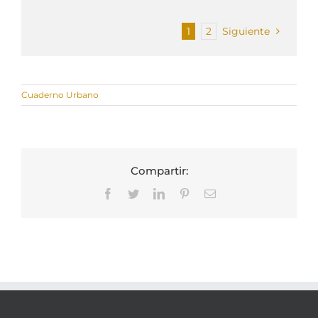
1
2
Siguiente
Cuaderno Urbano
Compartir:
Facebook
Twitter
LinkedIn
Pinterest
Correo
electrónico