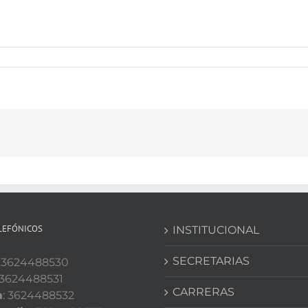
LEFÓNICOS
INSTITUCIONAL
SECRETARIAS
: 3624488530
 3624488531
CARRERAS
a
: 3624488532