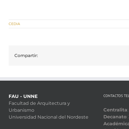
CEDIA
Compartir:
CONTACTOS TE
FAU - UNNE
Facultad de Arquitectura y
Centralita
Urbanismo
Decanato
:
Universidad Nacional del Nordeste
Académic