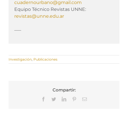
cuadernourbano@gmail.com
Equipo Técnico Revistas UNNE:
revistas@unne.edu.ar
___
Investigación
,
Publicaciones
Compartir:
Facebook
Twitter
LinkedIn
Pinterest
Correo
electrónico