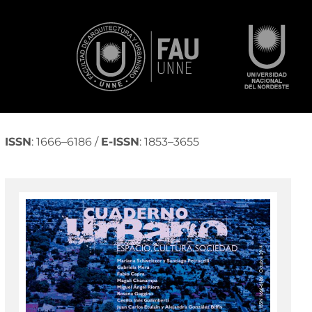
ISSN
: 1666–6186 /
E-ISSN
: 1853–3655